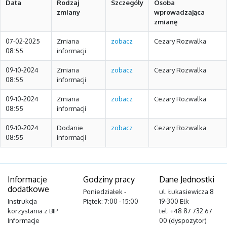
Data
Rodzaj
Szczegóły
Osoba
zmiany
wprowadzająca
zmianę
07-02-2025
Zmiana
zobacz
Cezary Rozwalka
08:55
informacji
09-10-2024
Zmiana
zobacz
Cezary Rozwalka
08:55
informacji
09-10-2024
Zmiana
zobacz
Cezary Rozwalka
08:55
informacji
09-10-2024
Dodanie
zobacz
Cezary Rozwalka
08:55
informacji
Informacje
Godziny pracy
Dane Jednostki
dodatkowe
Poniedziałek -
ul. Łukasiewicza 8
Instrukcja
Piątek: 7:00 - 15:00
19-300 Ełk
korzystania z BIP
tel. +48 87 732 67
Informacje
00 (dyspozytor)