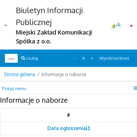
Biuletyn Informacji
Publicznej
Miejski Zakład Komunikacji
Spółka z o.o.
Wpisz szukaną frazę
-
A
+
Wysoki kontrast
szukaj
Strona główna
Informacje o naborze
Pokaż menu
Informacje o naborze
#
Data ogłoszenia